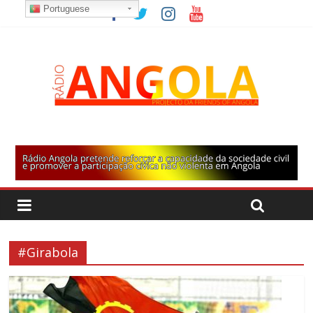
Portuguese
#Girabola