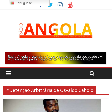
Portuguese
#Detenção Arbitrária de Osvaldo Caholo