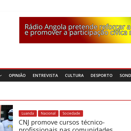
OPINIÃO
ENTREVISTA
CULTURA
DESPORTO
SON
Luanda
Nacional
Sociedade
CNJ promove cursos técnico-
profissionais nas comunidades