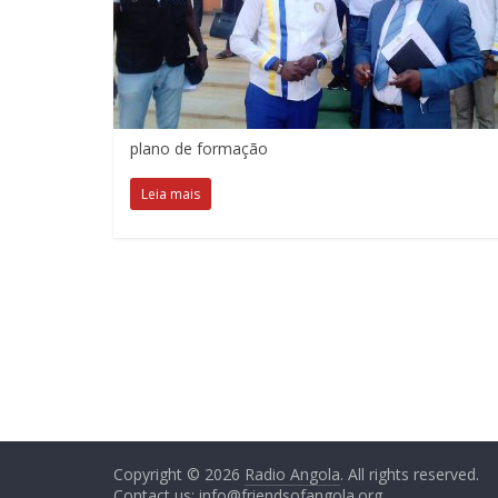
plano de formação
Leia mais
Copyright © 2026
Radio Angola
. All rights reserved.
Contact us:
info@friendsofangola.org
.