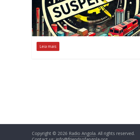
Leia mais
Copyright © 2026
Radio Angola
. All rights reserved.
Contact us:
info@friendsofangola.org
.