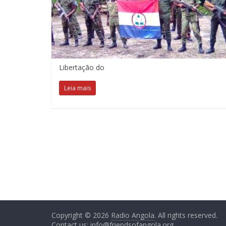
Libertação do
Leia mais
Copyright © 2026
Radio Angola
. All rights reserved.
Contact us:
info@friendsofangola.org
.