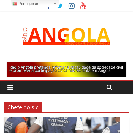
Portuguese
Chefe do sic