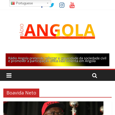
Portuguese
Boavida Neto