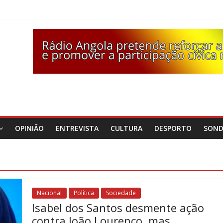
OPINIÃO
ENTREVISTA
CULTURA
DESPORTO
SON
Nacional
Política
Sociedade
Isabel dos Santos desmente ação
contra João Lourenço, mas