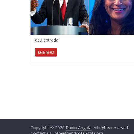
deu entrada
Leia mais
Copyright © 2026
Radio Angola
. All rights reserved.
Contact us:
info@friendsofangola.org
.