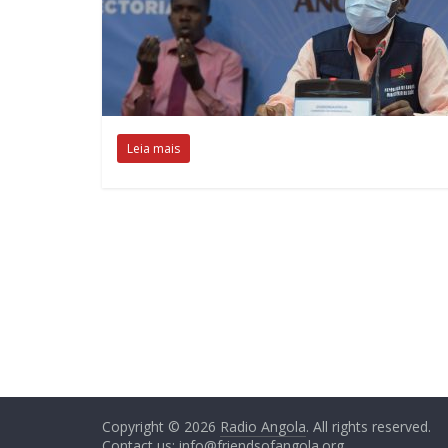
Leia mais
Copyright © 2026
Radio Angola
. All rights reserved.
Contact us:
info@friendsofangola.org
.