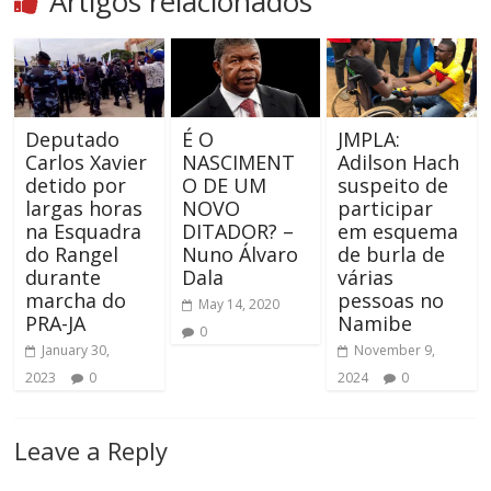
Artigos relacionados
Deputado
É O
JMPLA:
Carlos Xavier
NASCIMENT
Adilson Hach
detido por
O DE UM
suspeito de
largas horas
NOVO
participar
na Esquadra
DITADOR? –
em esquema
do Rangel
Nuno Álvaro
de burla de
durante
Dala
várias
marcha do
pessoas no
May 14, 2020
PRA-JA
Namibe
0
January 30,
November 9,
2023
0
2024
0
Leave a Reply