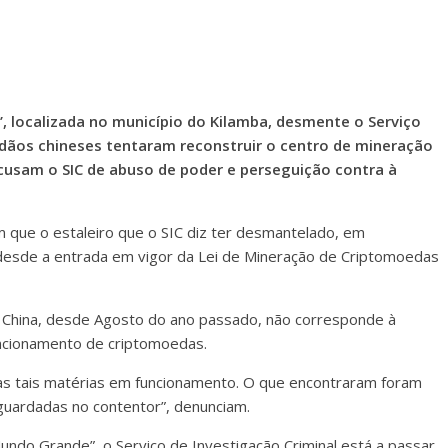
 localizada no município do Kilamba, desmente o Serviço
dadãos chineses tentaram reconstruir o centro de mineração
cusam o SIC de abuso de poder e perseguição contra à
 que o estaleiro que o SIC diz ter desmantelado, em
desde a entrada em vigor da Lei de Mineração de Criptomoedas
 China, desde Agosto do ano passado, não corresponde à
uncionamento de criptomoedas.
as tais matérias em funcionamento. O que encontraram foram
uardadas no contentor”, denunciam.
do Grande”, o Serviço de Investigação Criminal está a passar