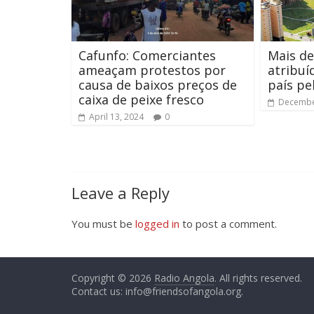
Cafunfo: Comerciantes
Mais d
ameaçam protestos por
atribuí
causa de baixos preços de
país pe
caixa de peixe fresco
Decembe
April 13, 2024
0
Leave a Reply
You must be
logged in
to post a comment.
Copyright © 2026
Radio Angola
. All rights reserved.
Contact us:
info@friendsofangola.org
.