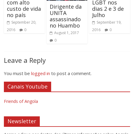
com alto
LGBT nos
Dirigente da
custo de vida
dias 2 e 3 de
UNITA
no país
Julho
assassinado
September 20,
September 19,
no Huambo
2016
0
2016
0
August 1, 2017
0
Leave a Reply
You must be
logged in
to post a comment.
Canais Youtube
Friends of Angola
Newsletter