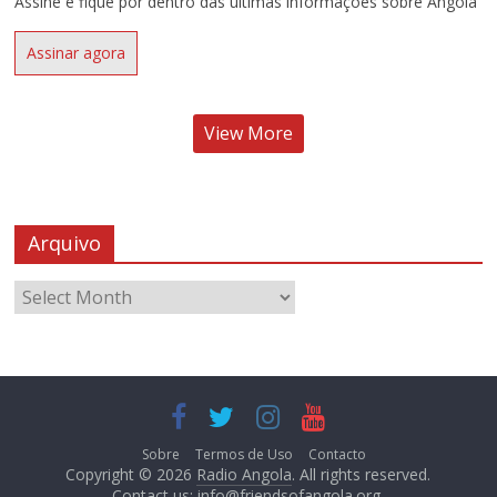
Assine e fique por dentro das últimas informações sobre Angola
Assinar agora
View More
Arquivo
Sobre
Termos de Uso
Contacto
Copyright © 2026
Radio Angola
. All rights reserved.
Contact us:
info@friendsofangola.org
.