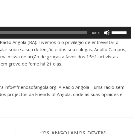
Use
00:00
Up/Down
Rádio Angola (RA): Tivemos o o privilégio de entrevistar o
Arrow
 falar sobre a sua detenção e dos seu colegas: Adolfo Campos,
keys
a missa de acção de graças a favor dos 15+1 activistas
to
á em greve de fome há 21 dias.
increase
or
decrease
ara
info@friendsofangola.org
. A Rádio Angola – uma rádio sem
volume.
dos projectos da Friends of Angola, onde as suas opiniões e
“OS ANGOLANOS DEVEM