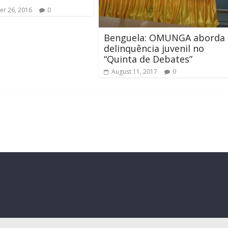
r 26, 2016
0
Benguela: OMUNGA aborda
delinquência juvenil no
“Quinta de Debates”
August 11, 2017
0