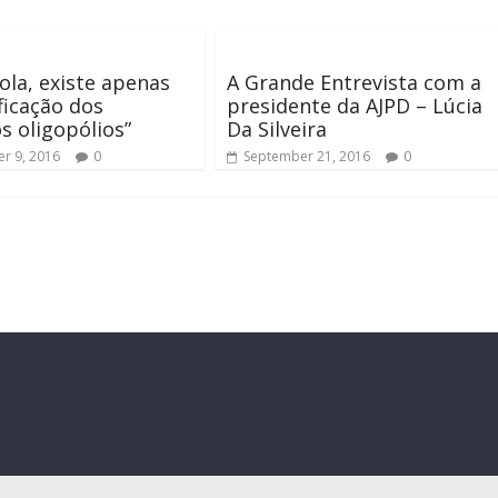
la, existe apenas
A Grande Entrevista com a
ificação dos
presidente da AJPD – Lúcia
s oligopólios”
Da Silveira
r 9, 2016
0
September 21, 2016
0