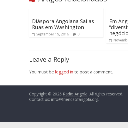
Diáspora Angolana Sai as
Em Ango
Ruas em Washington
“divers
negócio
September 19, 2016
0
Novembe
Leave a Reply
You must be
logged in
to post a comment.
Copyright © 2026
Radio Angola
. All rights reserved.
Contact us:
info@friendsofangola.org
.