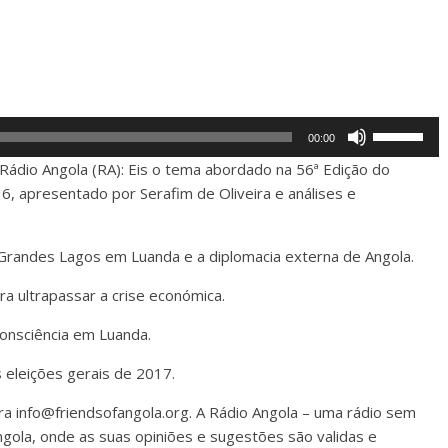
Use
00:00
Up/Down
Rádio Angola (RA): Eis o tema abordado na 56ª Edição do
Arrow
 apresentado por Serafim de Oliveira e análises e
keys
to
increase
 Grandes Lagos em Luanda e a diplomacia externa de Angola.
or
a ultrapassar a crise económica.
decrease
volume.
onsciência em Luanda.
 eleições gerais de 2017.
ara
info@friendsofangola.org
. A Rádio Angola – uma rádio sem
ngola, onde as suas opiniões e sugestões são validas e