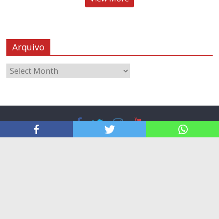
Arquivo
Sobre
Termos de Uso
Contacto
Copyright © 2026
Radio Angola
. All rights reserved.
Contact us:
info@friendsofangola.org
.