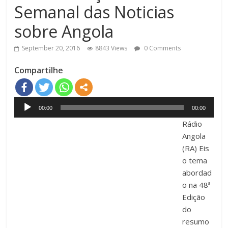
Semanal das Noticias
sobre Angola
September 20, 2016
8843 Views
0 Comments
Compartilhe
Audio
00:00
00:00
Player
Rádio
Angola
(RA) Eis
o tema
abordad
o na 48ª
Edição
do
resumo