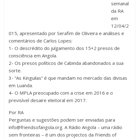
semanal
da RA
em
12/04/2
015, apresentado por Serafim de Oliveira e análises e
comentários de Carlos Lopes:
1- O descrédito do julgamento dos 15+2 presos de
consciência em Angola.
2- Os presos políticos de Cabinda abandonados a sua
sorte.
3- “As Kinguilas” é que mandam no mercado das divisas
em Luanda.
4- O MPLA preocupado com a crise em 2016 e o
previsível desaire eleitoral em 2017.
Por RA
Perguntas e sugestões podem ser enviadas para
info@friendsofangola.org
. A Rádio Angola – uma rádio
sem fronteiras – é um dos projectos da Friends of