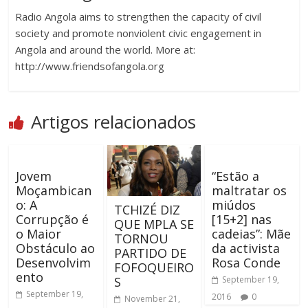
Radio Angola aims to strengthen the capacity of civil
society and promote nonviolent civic engagement in
Angola and around the world. More at:
http://www.friendsofangola.org
Artigos relacionados
Jovem
“Estão a
Moçambican
maltratar os
o: A
miúdos
TCHIZÉ DIZ
Corrupção é
[15+2] nas
QUE MPLA SE
o Maior
cadeias”: Mãe
TORNOU
Obstáculo ao
da activista
PARTIDO DE
Desenvolvim
Rosa Conde
FOFOQUEIRO
ento
S
September 19,
September 19,
2016
0
November 21,