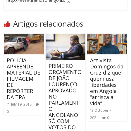
http://www.friendsofangola.org
Artigos relacionados
POLÍCIA
Activista
PRIMEIRO
APREENDE
Domingos da
ORÇAMENTO
MATERIAL DE
Cruz diz que
DE JOÃO
FILMAGEM
quem usa
LOURENÇO
DE
liberdades
APROVADO
REPÓRTER
em Angola
NO
DA TPA
“arrisca a
PARLAMENT
vida”
July 19, 2018
O
October 7,
0
ANGOLANO
2021
0
SÓ COM
VOTOS DO