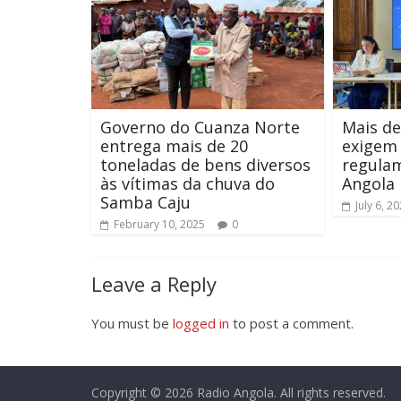
Governo do Cuanza Norte
Mais de
entrega mais de 20
exigem 
toneladas de bens diversos
regula
às vítimas da chuva do
Angola
Samba Caju
July 6, 2
February 10, 2025
0
Leave a Reply
You must be
logged in
to post a comment.
Copyright © 2026
Radio Angola
. All rights reserved.