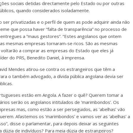
ações sociais detidas directamente pelo Estado ou por outras
públicos, quando considerados isoladamente.
ser privatizadas e o perfil de quem as pode adquirir ainda não
 teme que possa haver “falta de transparência” no processo de
m entregues a “maus gestores”. “Estes angolanos que ontem
m as mesmas empresas tornaram-se ricos. São as mesmas
 voltarão a comprar as empresas do Estado que eles já
líder do PRS, Benedito Daniel, à imprensa.
id Mendes atirou-se contra os estrangeiros que têm a
 Para o também advogado, a dívida pública angolana devia ser
licas.
rtugueses estão em Angola. A fazer o quê? Querem tomar a
ários serão os angolanos intitulados de ‘marimbondos’. Os
presas mas, como estão a ser perseguidos, as ‘abelhas’ vão
uerem. Afastemos os ‘marimbondos’ e vamos ver as ‘abelhas’ a
o”, disse o parlamentar, para depois deixar as seguintes
 dúzia de indivíduos? Para meia dúzia de estrangeiros?