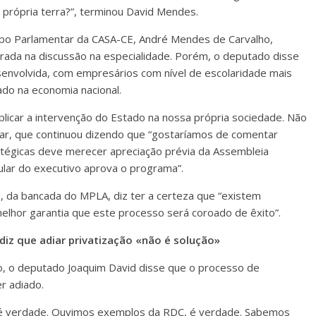
 própria terra?”, terminou David Mendes.
upo Parlamentar da CASA-CE, André Mendes de Carvalho,
rada na discussão na especialidade. Porém, o deputado disse
senvolvida, com empresários com nível de escolaridade mais
ado na economia nacional.
icar a intervenção do Estado na nossa própria sociedade. Não
ntar, que continuou dizendo que “gostaríamos de comentar
tégicas deve merecer apreciação prévia da Assembleia
tular do executivo aprova o programa”.
, da bancada do MPLA, diz ter a certeza que “existem
hor garantia que este processo será coroado de êxito”.
z que adiar privatização «não é solução»
o, o deputado Joaquim David disse que o processo de
r adiado.
, é verdade. Ouvimos exemplos da RDC, é verdade. Sabemos