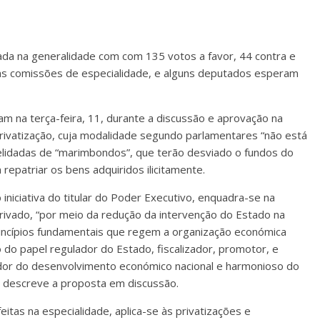
ovada na generalidade com com 135 votos a favor, 44 contra e
nas comissões de especialidade, e alguns deputados esperam
m na terça-feira, 11, durante a discussão e aprovação na
rivatização, cuja modalidade segundo parlamentares “não está
apelidadas de “marimbondos”, que terão desviado o fundos do
repatriar os bens adquiridos ilicitamente.
iniciativa do titular do Poder Executivo, enquadra-se na
rivado, “por meio da redução da intervenção do Estado na
rincípios fundamentais que regem a organização económica
o do papel regulador do Estado, fiscalizador, promotor, e
or do desenvolvimento económico nacional e harmonioso do
o descreve a proposta em discussão.
eitas na especialidade, aplica-se às privatizações e