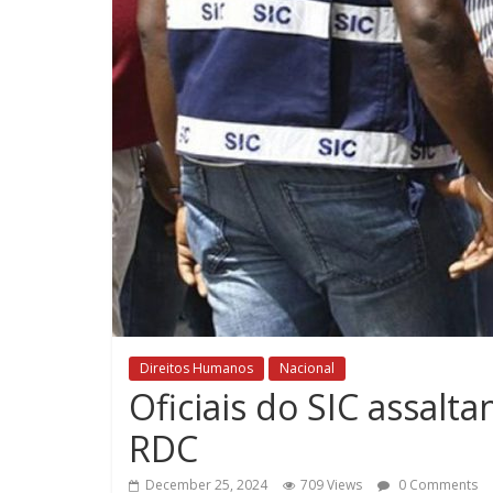
Direitos Humanos
Nacional
Oficiais do SIC assal
RDC
December 25, 2024
709 Views
0 Comments