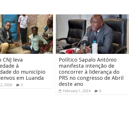
o CNJ leva
Político Sapalo António
iedade à
manifesta intenção de
dade do município
concorrer à liderança do
lenvos em Luanda
PRS no congresso de Abril
deste ano
12, 2026
0
February 1, 2024
0