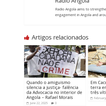
Radio Angola
Radio Angola aims to strengthen
engagement in Angola and arou
Artigos relacionados
Quando o amiguismo
Em Cacu
silencia a justiça- falência
terra e
da Advocacia no interior de
três ví
Angola – Rafael Morais
February
June 22, 2025
0