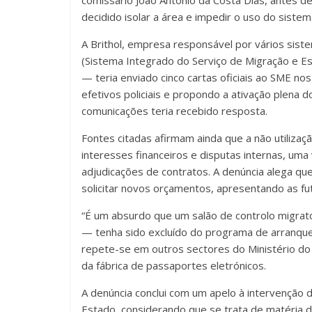
comissário João António da Costa Dias, antes de
decidido isolar a área e impedir o uso do siste
A Brithol, empresa responsável por vários siste
(Sistema Integrado do Serviço de Migração e Est
— teria enviado cinco cartas oficiais ao SME n
efetivos policiais e propondo a ativação plena
comunicações teria recebido resposta.
Fontes citadas afirmam ainda que a não utiliza
interesses financeiros e disputas internas, um
adjudicações de contratos. A denúncia alega que
solicitar novos orçamentos, apresentando as fu
“É um absurdo que um salão de controlo migrató
— tenha sido excluído do programa de arranque
repete-se em outros sectores do Ministério do
da fábrica de passaportes eletrónicos.
A denúncia conclui com um apelo à intervenção d
Estado, considerando que se trata de matéria 