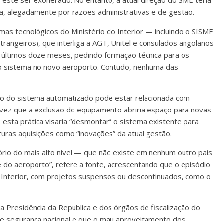
 este ser exonerado. No entanto, a atual direção do SME teria
ma, alegadamente por razões administrativas e de gestão.
mas tecnológicos do Ministério do Interior — incluindo o SISME
rangeiros), que interliga a AGT, Unitel e consulados angolanos
os últimos doze meses, pedindo formação técnica para os
 do sistema no novo aeroporto. Contudo, nenhuma das
ção do sistema automatizado pode estar relacionada com
a vez que a exclusão do equipamento abriria espaço para novas
 esta prática visaria “desmontar” o sistema existente para
turas aquisições como “inovações” da atual gestão.
rio do mais alto nível — que não existe em nenhum outro país
 do aeroporto”, refere a fonte, acrescentando que o episódio
 Interior, com projetos suspensos ou descontinuados, como o
a Presidência da República e dos órgãos de fiscalização do
de segurança nacional e que o mau aproveitamento dos