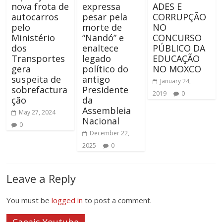
nova frota de
expressa
ADES E
autocarros
pesar pela
CORRUPÇÃO
pelo
morte de
NO
Ministério
“Nandó” e
CONCURSO
dos
enaltece
PÚBLICO DA
Transportes
legado
EDUCAÇÃO
gera
político do
NO MOXCO
suspeita de
antigo
January 24,
sobrefactura
Presidente
2019
0
ção
da
Assembleia
May 27, 2024
Nacional
0
December 22,
2025
0
Leave a Reply
You must be
logged in
to post a comment.
Canais Youtube