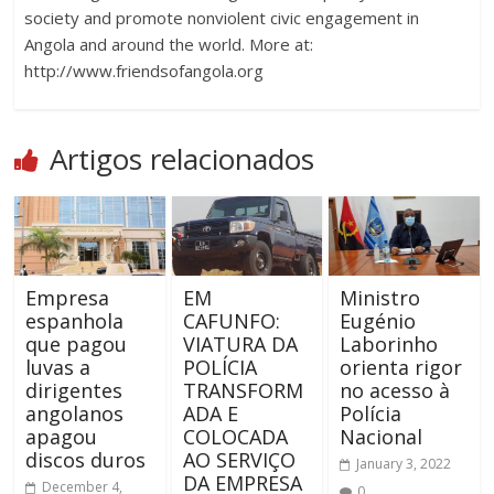
society and promote nonviolent civic engagement in
Angola and around the world. More at:
http://www.friendsofangola.org
Artigos relacionados
Empresa
EM
Ministro
espanhola
CAFUNFO:
Eugénio
que pagou
VIATURA DA
Laborinho
luvas a
POLÍCIA
orienta rigor
dirigentes
TRANSFORM
no acesso à
angolanos
ADA E
Polícia
apagou
COLOCADA
Nacional
discos duros
AO SERVIÇO
January 3, 2022
DA EMPRESA
December 4,
0