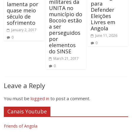
militares da
para
lamenta por
UNITA no
Defender
quase meio
município do
Eleições
século de
Bocoio estão
Livres em
sofrimento
a ser
Angola
January 2, 2017
perseguidos
June 11, 2026
0
por
0
elementos
do SINSE
March 21, 2017
0
Leave a Reply
You must be
logged in
to post a comment.
Canais Youtube
Friends of Angola