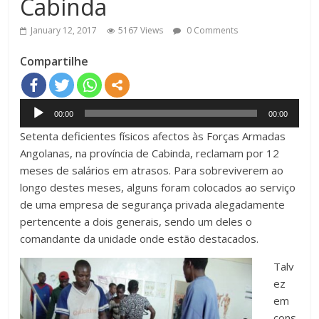
Cabinda
January 12, 2017
5167 Views
0 Comments
Compartilhe
Audio
00:00
00:00
Player
Setenta deficientes físicos afectos às Forças Armadas
Angolanas, na província de Cabinda, reclamam por 12
meses de salários em atrasos. Para sobreviverem ao
longo destes meses, alguns foram colocados ao serviço
de uma empresa de segurança privada alegadamente
pertencente a dois generais, sendo um deles o
comandante da unidade onde estão destacados.
Talv
ez
em
cons