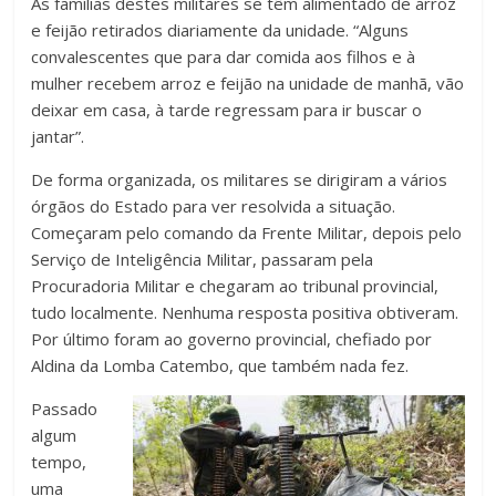
As famílias destes militares se têm alimentado de arroz
e feijão retirados diariamente da unidade. “Alguns
convalescentes que para dar comida aos filhos e à
mulher recebem arroz e feijão na unidade de manhã, vão
deixar em casa, à tarde regressam para ir buscar o
jantar”.
De forma organizada, os militares se dirigiram a vários
órgãos do Estado para ver resolvida a situação.
Começaram pelo comando da Frente Militar, depois pelo
Serviço de Inteligência Militar, passaram pela
Procuradoria Militar e chegaram ao tribunal provincial,
tudo localmente. Nenhuma resposta positiva obtiveram.
Por último foram ao governo provincial, chefiado por
Aldina da Lomba Catembo, que também nada fez.
Passado
algum
tempo,
uma