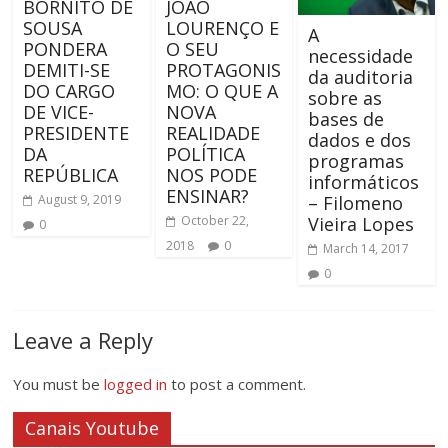
BORNITO DE
JOÃO
SOUSA
LOURENÇO E
A
PONDERA
O SEU
necessidade
DEMITI-SE
PROTAGONIS
da auditoria
DO CARGO
MO: O QUE A
sobre as
DE VICE-
NOVA
bases de
PRESIDENTE
REALIDADE
dados e dos
DA
POLÍTICA
programas
REPÚBLICA
NOS PODE
informáticos
ENSINAR?
– Filomeno
August 9, 2019
Vieira Lopes
October 22,
0
2018
0
March 14, 2017
0
Leave a Reply
You must be
logged in
to post a comment.
Canais Youtube