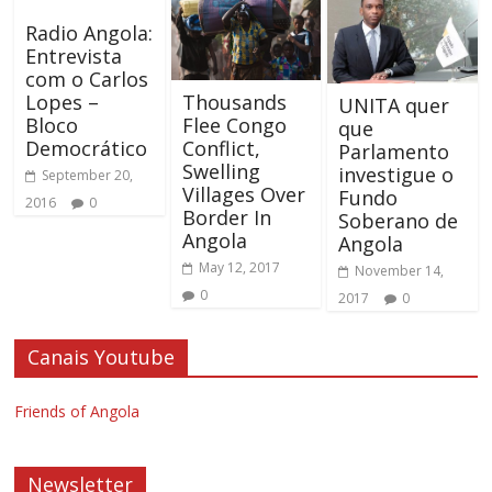
Radio Angola:
Entrevista
com o Carlos
Lopes –
Thousands
UNITA quer
Bloco
Flee Congo
que
Democrático
Conflict,
Parlamento
Swelling
investigue o
September 20,
Villages Over
Fundo
2016
0
Border In
Soberano de
Angola
Angola
May 12, 2017
November 14,
0
2017
0
Canais Youtube
Friends of Angola
Newsletter