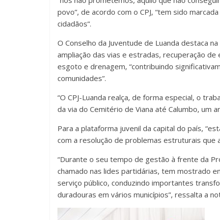
“nós não prometemos, aquilo que não conseguim
povo”, de acordo com o CPJ, “tem sido marcada 
cidadãos”.
O Conselho da Juventude de Luanda destaca na me
ampliação das vias e estradas, recuperação de
esgoto e drenagem, “contribuindo significativa
comunidades”.
“O CPJ-Luanda realça, de forma especial, o trab
da via do Cemitério de Viana até Calumbo, um an
Para a plataforma juvenil da capital do país, 
com a resolução de problemas estruturais que a
“Durante o seu tempo de gestão à frente da Pr
chamado nas lides partidárias, tem mostrado e
serviço público, conduzindo importantes transf
duradouras em vários municípios”, ressalta a no