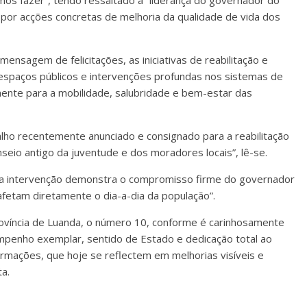
os fazer”, tendo ressaltado a “liderança do governador do
por acções concretas de melhoria da qualidade de vida dos
nsagem de felicitações, as iniciativas de reabilitação e
 espaços públicos e intervenções profundas nos sistemas de
mente para a mobilidade, salubridade e bem-estar das
alho recentemente anunciado e consignado para a reabilitação
seio antigo da juventude e dos moradores locais”, lê-se.
“esta intervenção demonstra o compromisso firme do governador
fetam diretamente o dia-a-dia da população”.
ovíncia de Luanda, o número 10, conforme é carinhosamente
mpenho exemplar, sentido de Estado e dedicação total ao
ormações, que hoje se reflectem em melhorias visíveis e
ta.