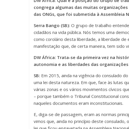
DW África: Qual é a posição do Grupo de tr
congrega algumas das muitas organizações d
das ONGs, que foi submetida à Assembleia N
Serra Bango (SB):
O grupo de trabalho entende q
cidadãos na vida pública. Nós temos uma democra
como corolário desta liberdade, a liberdade d
manifestação que, de certa maneira, tem sido v
DW África: Trata-se da primeira vez na histó
autonomia e as liberdades das organizaçõe
SB:
Em 2015, ainda na vigência do consulado d
uma lei desta natureza. Em que, face às lutas q
várias zonas e os vários movimentos cívicos qu
– porque também o Tribunal Constitucional con
naqueles documentos eram inconstitucionais.
E, diga-se de passagem, eram as normas princi
vimos que, ainda no princípio deste consulado
lei que ficou engavetada na Assembleia Nacion