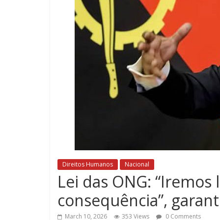
Direitos Humanos
Nacional
Lei das ONG: “Iremos l
consequência”, garan
March 10, 2026
353 Views
0 Comments