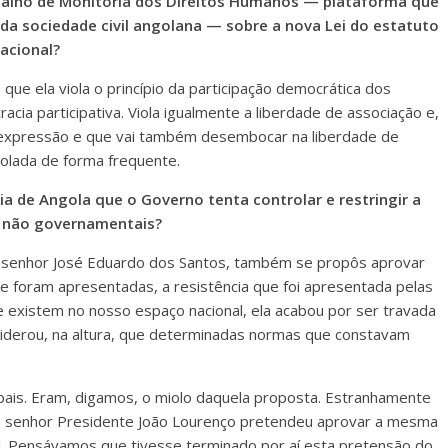
abalho de Monitoria dos Direitos Humanos — plataforma que
a sociedade civil angolana — sobre a nova Lei do estatuto
acional?
ue ela viola o princípio da participação democrática dos
cia participativa. Viola igualmente a liberdade de associação e,
e expressão e que vai também desembocar na liberdade de
iolada de forma frequente.
ria de Angola que o Governo tenta controlar e restringir a
s não governamentais?
o senhor José Eduardo dos Santos, também se propôs aprovar
ue foram apresentadas, a resistência que foi apresentada pelas
e existem no nosso espaço nacional, ela acabou por ser travada
siderou, na altura, que determinadas normas que constavam
pais. Eram, digamos, o miolo daquela proposta. Estranhamente
, o senhor Presidente João Lourenço pretendeu aprovar a mesma
al. Pensávamos que tivesse terminado por aí esta pretensão do