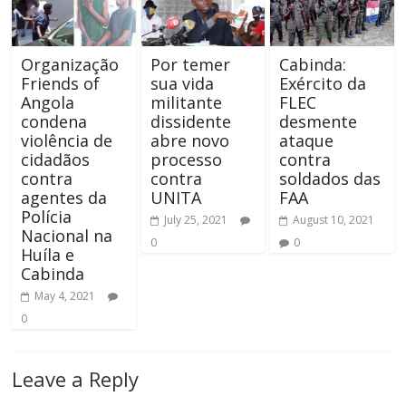
Organização
Por temer
Cabinda:
Friends of
sua vida
Exército da
Angola
militante
FLEC
condena
dissidente
desmente
violência de
abre novo
ataque
cidadãos
processo
contra
contra
contra
soldados das
agentes da
UNITA
FAA
Polícia
July 25, 2021
August 10, 2021
Nacional na
0
0
Huíla e
Cabinda
May 4, 2021
0
Leave a Reply