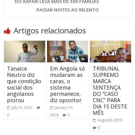
DO KAPARI LEVA MAIS DE 500 FAMÍLIAS
PASSAR NOITES AO RELENTO
Artigos relacionados
Tanaice
Em Angola só
TRIBUNAL
Neutro diz
mudaram as
SUPREMO
que condição
caras, o
MARCA
social dos
sistema
SENTENÇA
angolanos
permanece,
DO “CASO
piorou
diz opositor
CNC” PARA
DIA 15 DESTE
July 12, 2023
January 10,
MÊS
0
2018
0
August 6, 2019
0