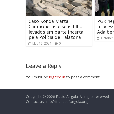
Caso Konda Marta:
PGR neg
Camponesas e seus filhos
process
levados em parte incerta
Adalber
pela Polícia de Talatona
October 
May 16, 2024
0
Leave a Reply
You must be
logged in
to post a comment.
Copyright © 2026
Radio Angola
. All rights reserved.
Contact us:
info@friendsofangola.org
.