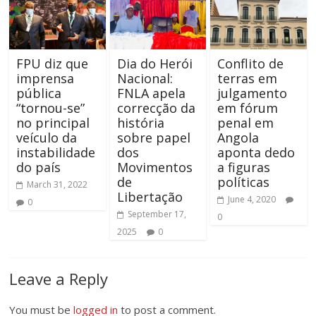
FPU diz que
Dia do Herói
Conflito de
imprensa
Nacional:
terras em
pública
FNLA apela
julgamento
“tornou-se”
correcção da
em fórum
no principal
história
penal em
veículo da
sobre papel
Angola
instabilidade
dos
aponta dedo
do país
Movimentos
a figuras
de
políticas
March 31, 2022
Libertação
June 4, 2020
0
September 17,
0
2025
0
Leave a Reply
You must be
logged in
to post a comment.