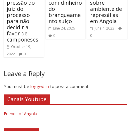
pressão do
com dinheiro
sobre
juiz do
do
ambiente de
processo
branqueame
represálias
para não
nto suíço
em Angola
decidir a
June 24, 2026
June 4, 2023
favor de
0
0
camponeses
October 19,
2022
0
Leave a Reply
You must be
logged in
to post a comment.
Canais Youtube
Friends of Angola