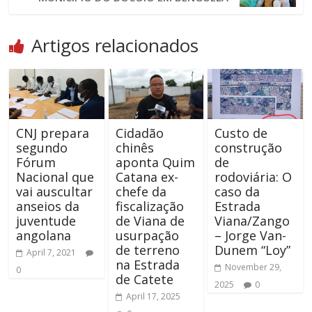
Artigos relacionados
CNJ prepara
Cidadão
Custo de
segundo
chinês
construção
Fórum
aponta Quim
de
Nacional que
Catana ex-
rodoviária: O
vai auscultar
chefe da
caso da
anseios da
fiscalização
Estrada
juventude
de Viana de
Viana/Zango
angolana
usurpação
– Jorge Van-
de terreno
Dunem “Loy”
April 7, 2021
na Estrada
November 29,
0
de Catete
2025
0
April 17, 2025