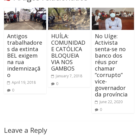
Antigos
HUÍLA:
No Uíge:
trabalhadore
COMUNIDAD
Activista
s da extinta
E CATÓLICA
senta-se no
BEL exigem
BLOQUEIA
banco dos
na rua
VIA NOS
réus por
indemnizaçã
GAMBOS
chamar
o
“corrupto”
January 7, 2018
vice-
April 19, 2018
0
governador
0
da província
June 22, 2020
0
Leave a Reply