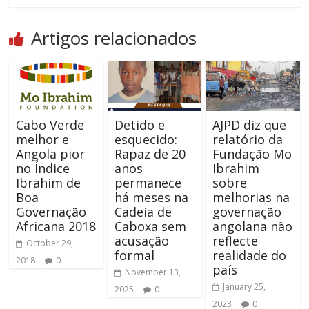
Artigos relacionados
Cabo Verde
Detido e
AJPD diz que
melhor e
esquecido:
relatório da
Angola pior
Rapaz de 20
Fundação Mo
no Índice
anos
Ibrahim
Ibrahim de
permanece
sobre
Boa
há meses na
melhorias na
Governação
Cadeia de
governação
Africana 2018
Caboxa sem
angolana não
acusação
reflecte
October 29,
formal
realidade do
2018
0
país
November 13,
January 25,
2025
0
2023
0