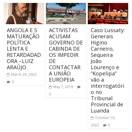
ANGOLA E S
ACTIVISTAS
Caso Lussaty:
MATURAÇÃO
ACUSAM
Generais
POLÍTICA
GOVERNO DE
Higino
LENTA E
CABINDA DE
Carneiro,
RETARDADAD
OS IMPEDIR
Sequeira
ORA –LUIZ
DE
João
ARAÚJO
CONTACTAR
Lourenço e
A UNIÃO
“Kopelipa”
March 29, 2023
EUROPEIA
vão a
0
interrogatóri
May 7, 2018
o no
0
Tribunal
Provincial de
Luanda
October 10,
2022
0