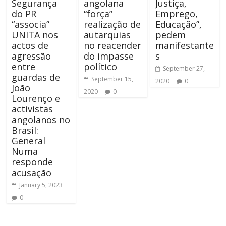
Segurança
angolana
Justiça,
do PR
“força”
Emprego,
“associa”
realização de
Educação”,
UNITA nos
autarquias
pedem
actos de
no reacender
manifestante
agressão
do impasse
s
entre
político
September 27,
guardas de
September 15,
2020
0
João
2020
0
Lourenço e
activistas
angolanos no
Brasil:
General
Numa
responde
acusação
January 5, 2023
0