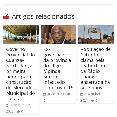
Artigos relacionados
Governo
Ex-
População de
Provincial do
governador
Cafunfo
Cuanza-
da província
clama pela
Norte lança
do Uíge
reabertura
primeira
Mpinda
da Rádio
pedra para
Simão
Cuango
construção
infectado
encerrada há
do Mercado
com Covid-19
sete anos
Municipal do
July 6, 2020
November 13,
Lucala
0
2021
0
November 25,
2025
0