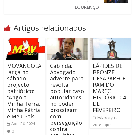
LOURENÇO
Artigos relacionados
MOVANGOLA
Cabinda:
LÁPIDES DE
lança no
Advogado
BRONZE
sábado
adverte para
DESAPARECE
projecto
revolta
RAM DO
patriótico:
popular caso
MARCO
“Angola
autoridades
HISTÓRICO 4
Minha Terra,
no poder
DE
Minha Pátria
prossigam
FEVEREIRO
e Meu País”
com
February 3,
perseguição
April 26, 2024
2018
0
contra
0