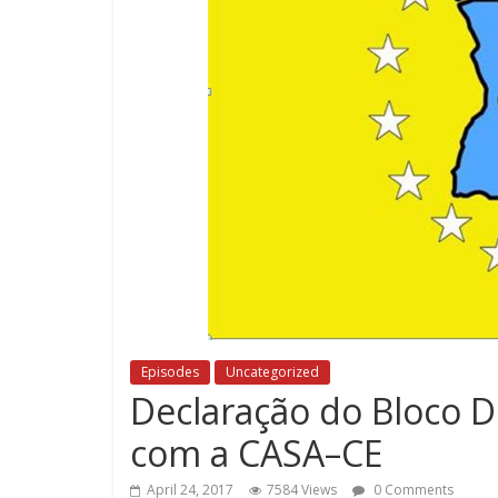
Episodes
Uncategorized
Declaração do Bloco D
com a CASA–CE
April 24, 2017
7584 Views
0 Comments