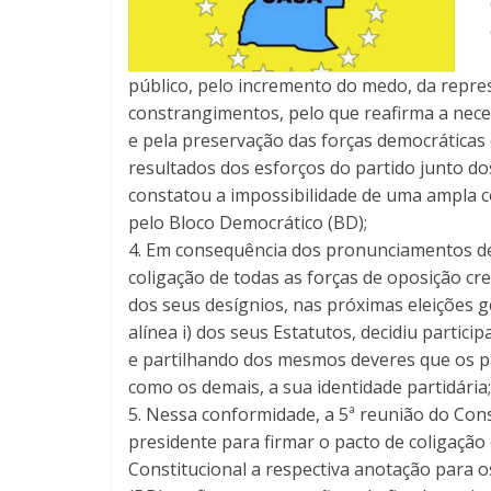
público, pelo incremento do medo, da repre
constrangimentos, pelo que reafirma a nece
e pela preservação das forças democráticas 
resultados dos esforços do partido junto dos
constatou a impossibilidade de uma ampla co
pelo Bloco Democrático (BD);
4. Em consequência dos pronunciamentos de 
coligação de todas as forças de oposição cr
dos seus desígnios, nas próximas eleições ge
alínea i) dos seus Estatutos, decidiu partic
e partilhando dos mesmos deveres que os pa
como os demais, a sua identidade partidária;
5. Nessa conformidade, a 5ª reunião do Co
presidente para firmar o pacto de coligação
Constitucional a respectiva anotação para os