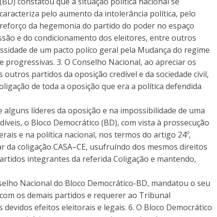
(BD) constatou que a situação política nacional se
caracteriza pelo aumento da intolerância política, pelo
reforço da hegemonia do partido do poder no espaço
ssão e do condicionamento dos eleitores, entre outros
ssidade de um pacto políco geral pela Mudança do regime
e progressivas. 3. O Conselho Nacional, ao apreciar os
 outros partidos da oposição credível e da sociedade civil,
ligação de toda a oposição que era a política defendida
alguns líderes da oposição e na impossibilidade de uma
edíveis, o Bloco Democrático (BD), com vista à prossecução
rais e na política nacional, nos termos do artigo 24º,
ipar da coligação CASA–CE, usufruíndo dos mesmos direitos
rtidos integrantes da referida Coligação e mantendo,
nselho Nacional do Bloco Democrático-BD, mandatou o seu
 com os demais partidos e requerer ao Tribunal
 devidos efeitos eleitorais e legais. 6. O Bloco Democrático