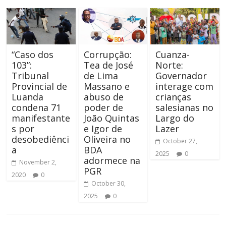
“Caso dos
Corrupção:
Cuanza-
103”:
Tea de José
Norte:
Tribunal
de Lima
Governador
Provincial de
Massano e
interage com
Luanda
abuso de
crianças
condena 71
poder de
salesianas no
manifestante
João Quintas
Largo do
s por
e Igor de
Lazer
desobediênci
Oliveira no
October 27,
a
BDA
2025
0
adormece na
November 2,
PGR
2020
0
October 30,
2025
0