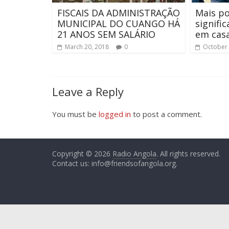
FISCAIS DA ADMINISTRAÇÃO
Mais po
MUNICIPAL DO CUANGO HÁ
signifi
21 ANOS SEM SALÁRIO
em casa
March 20, 2018
0
October 
Leave a Reply
You must be
logged in
to post a comment.
Copyright © 2026
Radio Angola
. All rights reserved.
Contact us:
info@friendsofangola.org
.