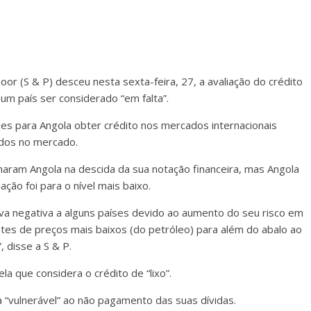
or (S & P) desceu nesta sexta-feira, 27, a avaliação do crédito
 um país ser considerado “em falta”.
des para Angola obter crédito nos mercados internacionais
dos no mercado.
aram Angola na descida da sua notação financeira, mas Angola
ação foi para o nível mais baixo.
a negativa a alguns países devido ao aumento do seu risco em
ntes de preços mais baixos (do petróleo) para além do abalo ao
 disse a S & P.
a que considera o crédito de “lixo”.
da “vulnerável” ao não pagamento das suas dívidas.