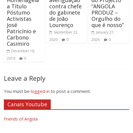
a Título
contra chefe
“ANGOLA
Póstumo
do gabinete
PRODUZ –
Activistas
de João
Orgulho do
José
Lourenço
que é nosso”
Patricínio e
September 22,
January 27,
Carbono
2020
0
2026
0
Casimiro
December 18,
2019
0
Leave a Reply
You must be
logged in
to post a comment.
Canais Youtube
Friends of Angola