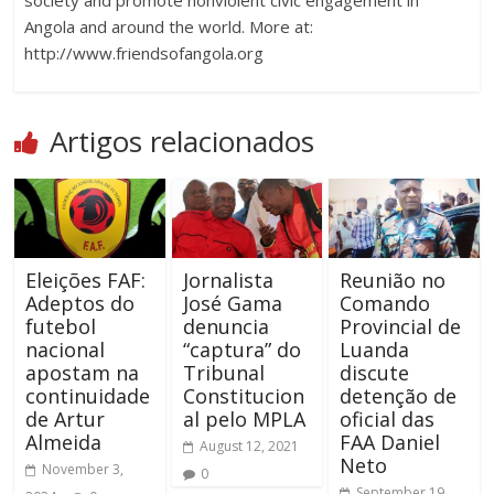
Angola and around the world. More at:
http://www.friendsofangola.org
Artigos relacionados
Eleições FAF:
Jornalista
Reunião no
Adeptos do
José Gama
Comando
futebol
denuncia
Provincial de
nacional
“captura” do
Luanda
apostam na
Tribunal
discute
continuidade
Constitucion
detenção de
de Artur
al pelo MPLA
oficial das
Almeida
FAA Daniel
August 12, 2021
Neto
November 3,
0
September 19,