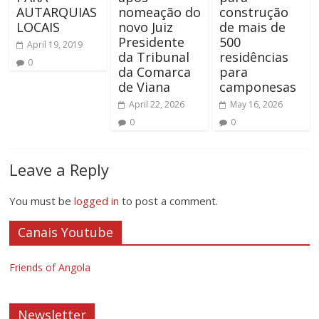
AUTARQUIAS
nomeação do
construção
LOCAIS
novo Juiz
de mais de
Presidente
500
April 19, 2019
da Tribunal
residências
0
da Comarca
para
de Viana
camponesas
April 22, 2026
May 16, 2026
0
0
Leave a Reply
You must be
logged in
to post a comment.
Canais Youtube
Friends of Angola
Newsletter