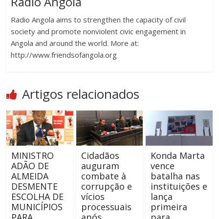
Radio Angola
Radio Angola aims to strengthen the capacity of civil
society and promote nonviolent civic engagement in
Angola and around the world. More at:
http://www.friendsofangola.org
Artigos relacionados
MINISTRO
Cidadãos
Konda Marta
ADÃO DE
auguram
vence
ALMEIDA
combate à
batalha nas
DESMENTE
corrupção e
instituições e
ESCOLHA DE
vícios
lança
MUNICÍPIOS
processuais
primeira
PARA
após
para