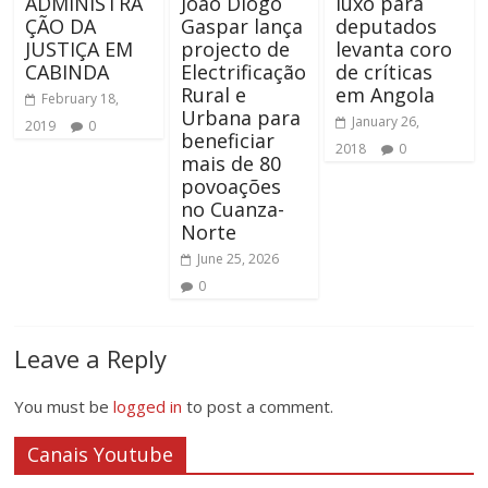
ADMINISTRA
João Diogo
luxo para
ÇÃO DA
Gaspar lança
deputados
JUSTIÇA EM
projecto de
levanta coro
CABINDA
Electrificação
de críticas
Rural e
em Angola
February 18,
Urbana para
January 26,
2019
0
beneficiar
2018
0
mais de 80
povoações
no Cuanza-
Norte
June 25, 2026
0
Leave a Reply
You must be
logged in
to post a comment.
Canais Youtube