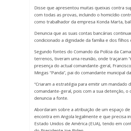
Disse que apresentou muitas queixas contra su
com todas as provas, incluindo o homicídio cont
como trabalhador da empresa Konda Marta, bale
Denuncia que as suas contas bancárias continu
condicionado a dignidade da família e dos filho
Segundo fontes do Comando da Polícia da Cama
terrenos, tiveram uma reunião, onde traçaram “
presença do actual comandante-geral, Francisco
Mingas “Panda”, pai do comandante municipal da
“Criaram a estratégia para emitir um mandado d
comandante-geral, pois com a sua detenção, o cl
denuncia a fonte.
Abordaram sobre a atribuição de um espaço de 
encontra em Angola legalmente e que precisa in
Estado Unidos de América (EUA), tendo em conta
do Presidente Joe Biden.