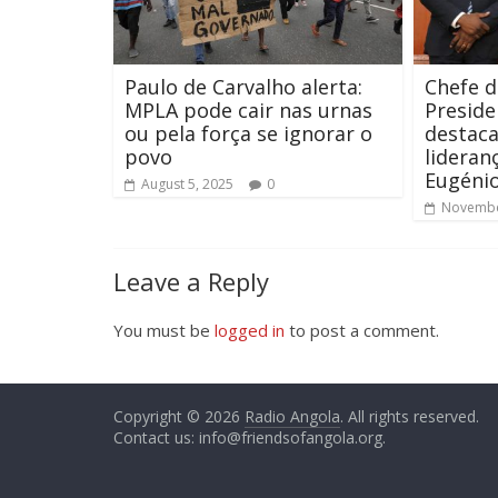
Paulo de Carvalho alerta:
Chefe d
MPLA pode cair nas urnas
Preside
ou pela força se ignorar o
destaca
povo
lideran
Eugéni
August 5, 2025
0
Novembe
Leave a Reply
You must be
logged in
to post a comment.
Copyright © 2026
Radio Angola
. All rights reserved.
Contact us:
info@friendsofangola.org
.