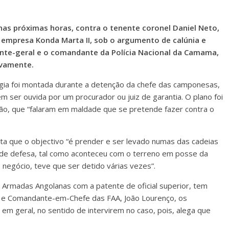
s próximas horas, contra o tenente coronel Daniel Neto,
 empresa Konda Marta II, sob o argumento de calúnia e
te-geral e o comandante da Polícia Nacional da Camama,
ivamente.
gia foi montada durante a detenção da chefe das camponesas,
 ser ouvida por um procurador ou juiz de garantia. O plano foi
ção, que “falaram em maldade que se pretende fazer contra o
a que o objectivo “é prender e ser levado numas das cadeias
dade defesa, tal como aconteceu com o terreno em posse da
negócio, teve que ser detido várias vezes”.
s Armadas Angolanas com a patente de oficial superior, tem
a e Comandante-em-Chefe das FAA, João Lourenço, os
em geral, no sentido de intervirem no caso, pois, alega que