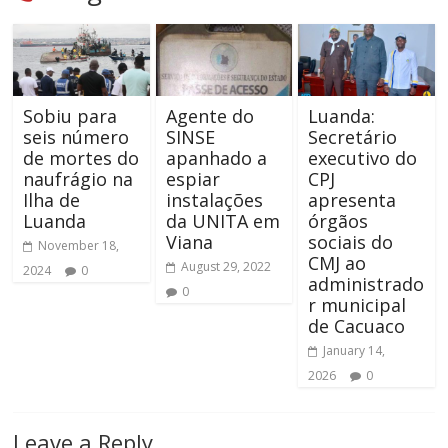
Sobiu para
Agente do
Luanda:
seis número
SINSE
Secretário
de mortes do
apanhado a
executivo do
naufrágio na
espiar
CPJ
Ilha de
instalações
apresenta
Luanda
da UNITA em
órgãos
Viana
sociais do
November 18,
CMJ ao
August 29, 2022
2024
0
administrado
0
r municipal
de Cacuaco
January 14,
2026
0
Leave a Reply