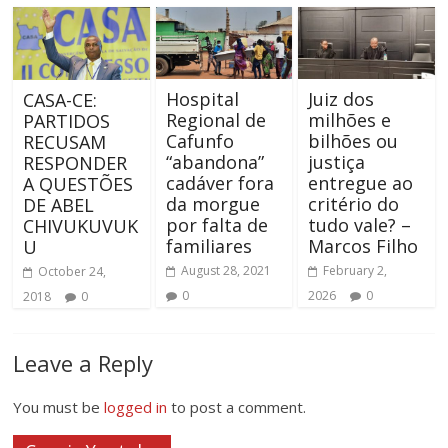
Hospital
Juiz dos
CASA-CE:
Regional de
milhões e
PARTIDOS
Cafunfo
bilhões ou
RECUSAM
“abandona”
justiça
RESPONDER
cadáver fora
entregue ao
A QUESTÕES
da morgue
critério do
DE ABEL
por falta de
tudo vale? –
CHIVUKUVUK
familiares
Marcos Filho
U
August 28, 2021
February 2,
October 24,
0
2026
0
2018
0
Leave a Reply
You must be
logged in
to post a comment.