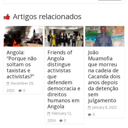
Artigos relacionados
Angola:
Friends of
João
“Porque não
Angola
Muamofia
soltam os
distingue
que morreu
taxistas e
activistas
na cadeia de
activistas?”
que
Cacanda dois
defendem
anos depois
December 29,
democracia e
da detenção
2025
0
direitos
sem
humanos em
julgamento
Angola
January 8, 2022
February 12,
0
2024
0