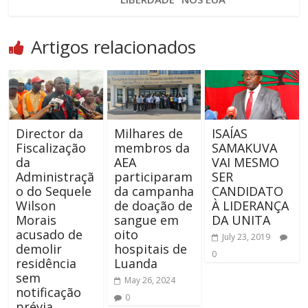
Artigos relacionados
Director da
Milhares de
ISAÍAS
Fiscalização
membros da
SAMAKUVA
da
AEA
VAI MESMO
Administraçã
participaram
SER
o do Sequele
da campanha
CANDIDATO
Wilson
de doação de
À LIDERANÇA
Morais
sangue em
DA UNITA
acusado de
oito
July 23, 2019
demolir
hospitais de
0
residência
Luanda
sem
May 26, 2024
notificação
0
prévia